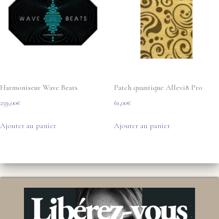
Harmoniseur Wave Beats
Patch quantique Allevi8 Pro
259,00
€
61,00
€
Ajouter au panier
Ajouter au panier