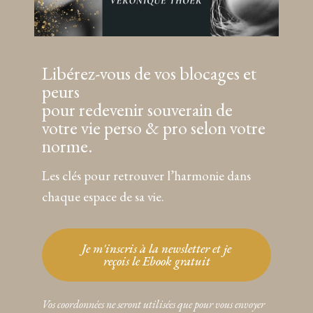
Libérez-vous de vos blocages et
peurs
pour redevenir souverain de
votre vie perso & pro selon votre
norme.
Les clés pour retrouver l’harmonie dans
chaque espace de sa vie.
Je m'inscris à la newsletter et je
reçois le Ebook gratuit
Vos coordonnées ne seront utilisées que pour vous envoyer