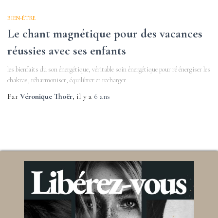
BIEN-ÊTRE
Le chant magnétique pour des vacances
réussies avec ses enfants
les bienfaits du son énergétique, véritable soin énergétique pour ré énergiser les
chakras, réharmoniser, équilibrer et recharger
Par
Véronique Thoër
, il y a
6 ans