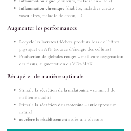
Inflammation aîgue
(douleurs, maladie en « ite »)
Inflammation chronique
(diabète, maladies cardio
vasculaires, maladie de crohn, …)
Augmenter les performances
Recycle les lactates
(déchets produits lors de l’effort
physique) en ATP (source d’énergie des cellules)
Production de globules rouges
= meilleure oxygénation
des tissus, augmentation du VO2-MAX
Récupérer de manière optimale
Stimule la
sécrétion de la mélatonine
= sommeil de
meilleure qualité
Stimule la
sécrétion de sérotonine
= antidépresseur
naturel
accélère le rétablissement
après une blessure