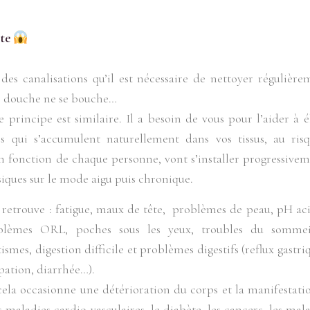
nte
des canalisations qu’il est nécessaire de nettoyer régulière
re douche ne se bouche…
e principe est similaire. Il a besoin de vous pour l’aider à é
es qui s’accumulent naturellement dans vos tissus, au ri
en fonction de chaque personne, vont s’installer progressivem
ques sur le mode aigu puis chronique.
retrouve : fatigue, maux de tête, problèmes de peau, pH acid
oblèmes ORL, poches sous les yeux, troubles du somm
ismes, digestion difficile et problèmes digestifs (reflux gastr
ipation, diarrhée…).
 cela occasionne une détérioration du corps et la manifestati
es maladies cardio-vasculaires, le diabète, les cancers, les m