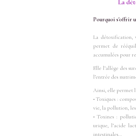
La dét
Pourquoi s'offrir 
La détoxification, 
permet de rééquil
accumulées pour ret
Elle l’allège des su
l’entrée des nutrime
Ainsi, elle permet l
• Toxiques : compos
vie, la pollution, l
• Toxines : pollut
urique, l’acide la
intestinales…