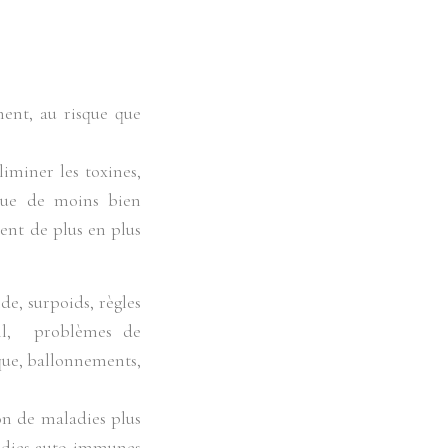
ment, au risque que
liminer les toxines,
sque de moins bien
ent de plus en plus
e, surpoids, règles
eil, problèmes de
ique, ballonnements,
on de maladies plus
aladies auto-immunes