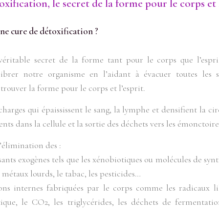
oxification, le secret de la forme pour le corps et l
une cure de détoxification ?
véritable secret de la forme tant pour le corps que l’esprit
ibrer notre organisme en l’aidant à évacuer toutes les s
rouver la forme pour le corps et l’esprit.
rcharges qui épaississent le sang, la lymphe et densifient la cir
nts dans la cellule et la sortie des déchets vers les émonctoires
’élimination des :
ants exogènes tels que les xénobiotiques ou molécules de synt
es métaux lourds, le tabac, les pesticides…
ions internes fabriquées par le corps comme les radicaux libr
ctique, le CO2, les triglycérides, les déchets de fermentatio