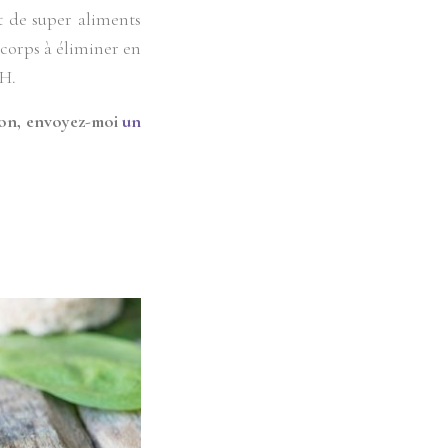
et de super aliments
 corps à éliminer en
pH.
ion, envoyez-moi
un