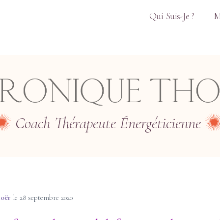
Qui Suis-Je ?
M
Coach Thérapeute Énergéticienne
hoër
le
28 septembre 2020