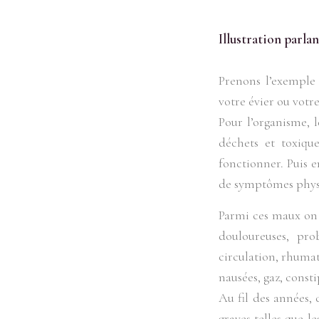
Illustration parla
Prenons l’exemple 
votre évier ou vot
Pour l’organisme, l
déchets et toxiqu
fonctionner. Puis 
de symptômes physi
Parmi ces maux on 
douloureuses, pr
circulation, rhumat
nausées, gaz, const
Au fil des années,
graves telles que l