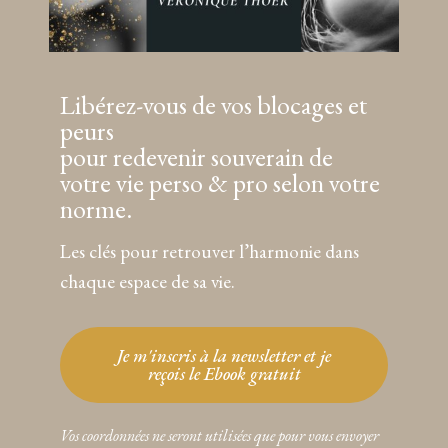
Libérez-vous de vos blocages et
peurs
pour redevenir souverain de
votre vie perso & pro selon votre
norme.
Les clés pour retrouver l’harmonie dans
chaque espace de sa vie.
Je m'inscris à la newsletter et je
reçois le Ebook gratuit
Vos coordonnées ne seront utilisées que pour vous envoyer