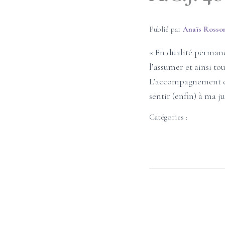
Publié par
Anaïs Rosso
« En dualité permane
l’assumer et ainsi t
L’accompagnement de 
sentir (enfin) à ma j
Catégories :