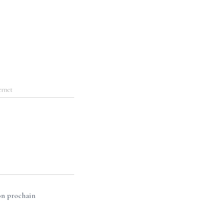
ernet
on prochain