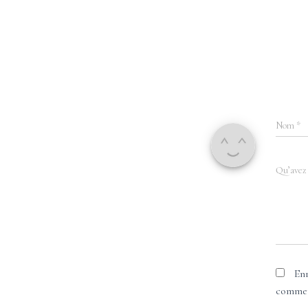
Nom
*
Qu’avez 
En
commen