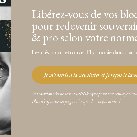
Libérez-vous de vos blo
pour redevenir souverai
& pro selon votre norm
Les clés pour retrouver l’harmonie dans chaqu
Je m'inscris à la newsletter et je reçois le Eb
Vos coordonnées ne seront utilisées que pour vous envoyer les 
Plus d’infos sur la page
Politique de Confidentialité