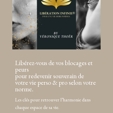
Libérez-vous de vos blocages et
peurs
pour redevenir souverain de
votre vie perso & pro selon votre
norme.
Les clés pour retrouver l’harmonie dans
chaque espace de sa vie.