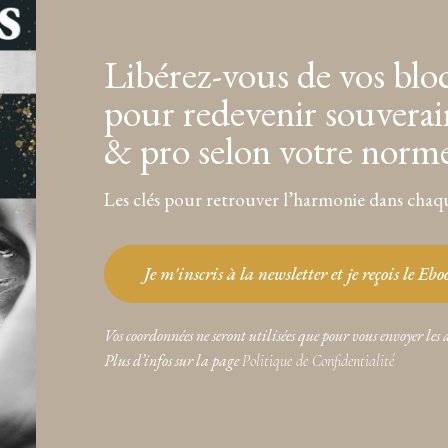
Libérez-vous de vos blo
pour redevenir souverai
& pro selon votre norm
Les clés pour retrouver l’harmonie dans chaqu
Je m'inscris à la newsletter et je reçois le Eb
Vos coordonnées ne seront utilisées que pour vous envoyer les 
Plus d’infos sur la page
Politique de Confidentialité