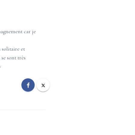
mpagnement car je
solitaire et
se sont très
»