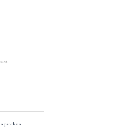
ernet
on prochain